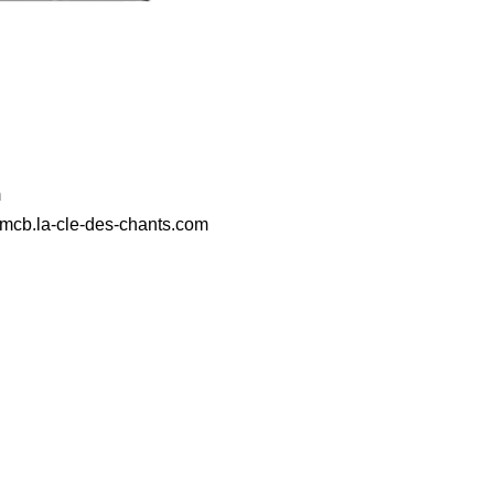
m
://amcb.la-cle-des-chants.com