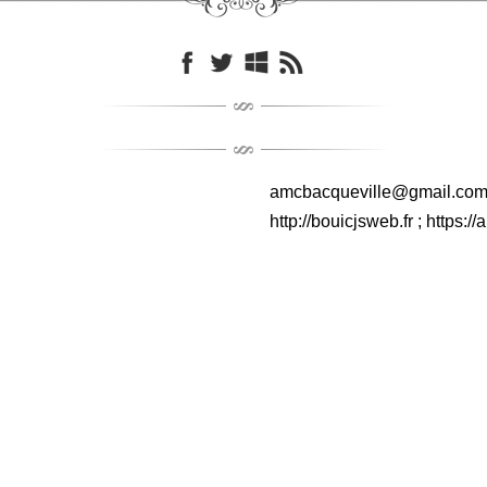
amcbacqueville@gmail.co
http://bouicjsweb.fr ; https